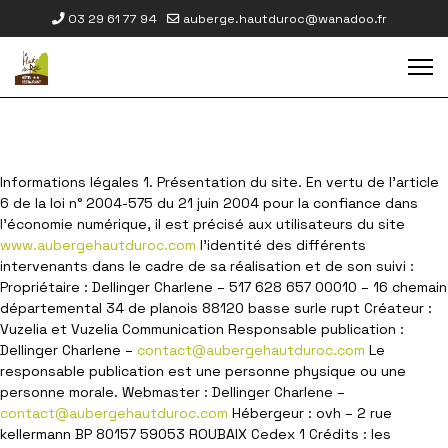
03 29 61 77 94
auberge.hautduroc@wanadoo.fr
Informations légales 1. Présentation du site. En vertu de l'article
6 de la loi n° 2004-575 du 21 juin 2004 pour la confiance dans
l'économie numérique, il est précisé aux utilisateurs du site
www.aubergehautduroc.com
l'identité des différents
intervenants dans le cadre de sa réalisation et de son suivi :
Propriétaire : Dellinger Charlene – 517 628 657 00010 – 16 chemain
départemental 34 de planois 88120 basse surle rupt Créateur :
Vuzelia et Vuzelia Communication Responsable publication :
Dellinger Charlene –
contact@aubergehautduroc.com
Le
responsable publication est une personne physique ou une
personne morale. Webmaster : Dellinger Charlene –
contact@aubergehautduroc.com
Hébergeur : ovh – 2 rue
kellermann BP 80157 59053 ROUBAIX Cedex 1 Crédits : les