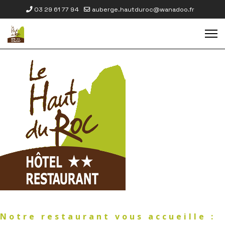
03 29 61 77 94
auberge.hautduroc@wanadoo.fr
Notre restaurant vous accueille :